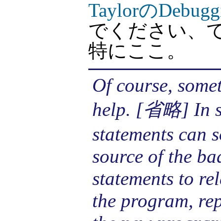
TaylorのDeb
でください、
特にここ。
Of course, some
help. [省略] In s
statements can s
source of the ba
statements to re
the program, rep