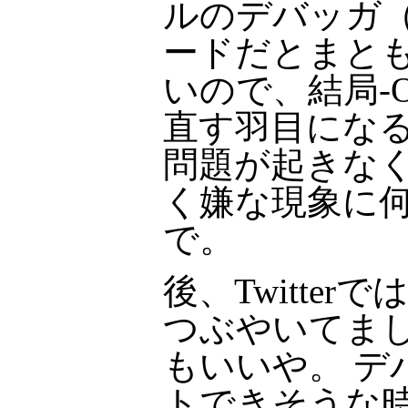
ルのデバッガ（
ードだとまと
いので、結局-
直す羽目にな
問題が起きな
く嫌な現象に
で。
後、Twitte
つぶやいてま
もいいや。 デ
トできそうな時