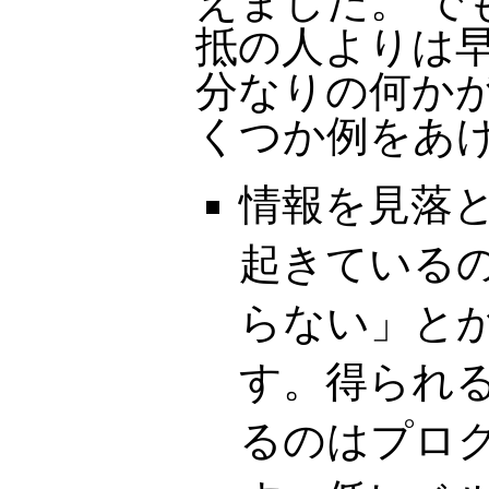
えました。 で
抵の人よりは早
分なりの何かが
くつか例をあ
情報を見落
起きている
らない」と
す。得られ
るのはプロ