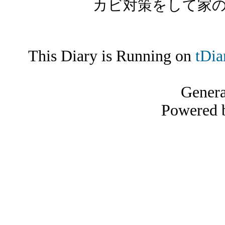
カビ対策をして家
This Diary is Running on
tDia
Gener
Powered